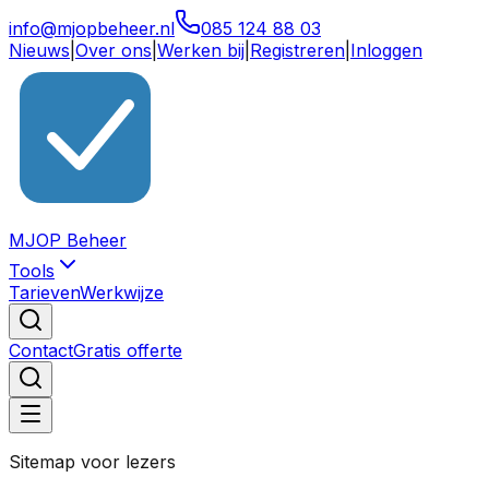
info@mjopbeheer.nl
085 124 88 03
Nieuws
|
Over ons
|
Werken bij
|
Registreren
|
Inloggen
MJOP Beheer
Tools
Tarieven
Werkwijze
Contact
Gratis offerte
Sitemap voor lezers