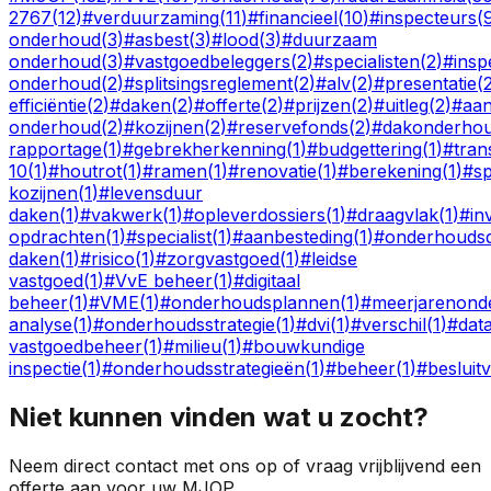
2767
(
12
)
#
verduurzaming
(
11
)
#
financieel
(
10
)
#
inspecteurs
(
onderhoud
(
3
)
#
asbest
(
3
)
#
lood
(
3
)
#
duurzaam
onderhoud
(
3
)
#
vastgoedbeleggers
(
2
)
#
specialisten
(
2
)
#
insp
onderhoud
(
2
)
#
splitsingsreglement
(
2
)
#
alv
(
2
)
#
presentatie
(
efficiëntie
(
2
)
#
daken
(
2
)
#
offerte
(
2
)
#
prijzen
(
2
)
#
uitleg
(
2
)
#
aan
onderhoud
(
2
)
#
kozijnen
(
2
)
#
reservefonds
(
2
)
#
dakonderho
rapportage
(
1
)
#
gebrekherkenning
(
1
)
#
budgettering
(
1
)
#
tran
10
(
1
)
#
houtrot
(
1
)
#
ramen
(
1
)
#
renovatie
(
1
)
#
berekening
(
1
)
#
s
kozijnen
(
1
)
#
levensduur
daken
(
1
)
#
vakwerk
(
1
)
#
opleverdossiers
(
1
)
#
draagvlak
(
1
)
#
in
opdrachten
(
1
)
#
specialist
(
1
)
#
aanbesteding
(
1
)
#
onderhoudsd
daken
(
1
)
#
risico
(
1
)
#
zorgvastgoed
(
1
)
#
leidse
vastgoed
(
1
)
#
VvE beheer
(
1
)
#
digitaal
beheer
(
1
)
#
VME
(
1
)
#
onderhoudsplannen
(
1
)
#
meerjarenond
analyse
(
1
)
#
onderhoudsstrategie
(
1
)
#
dvi
(
1
)
#
verschil
(
1
)
#
dat
vastgoedbeheer
(
1
)
#
milieu
(
1
)
#
bouwkundige
inspectie
(
1
)
#
onderhoudsstrategieën
(
1
)
#
beheer
(
1
)
#
besluit
Niet kunnen vinden wat u zocht?
Neem direct contact met ons op of vraag vrijblijvend een
offerte aan voor uw MJOP.