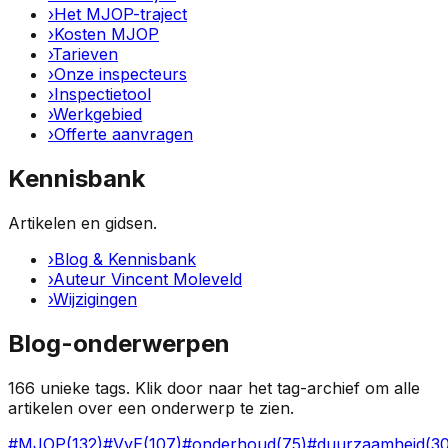
›
Het MJOP-traject
›
Kosten MJOP
›
Tarieven
›
Onze inspecteurs
›
Inspectietool
›
Werkgebied
›
Offerte aanvragen
Kennisbank
Artikelen en gidsen.
›
Blog & Kennisbank
›
Auteur Vincent Moleveld
›
Wijzigingen
Blog-onderwerpen
166
unieke tags. Klik door naar het tag-archief om alle
artikelen over een onderwerp te zien.
#
MJOP
(
132
)
#
VvE
(
107
)
#
onderhoud
(
75
)
#
duurzaamheid
(
3