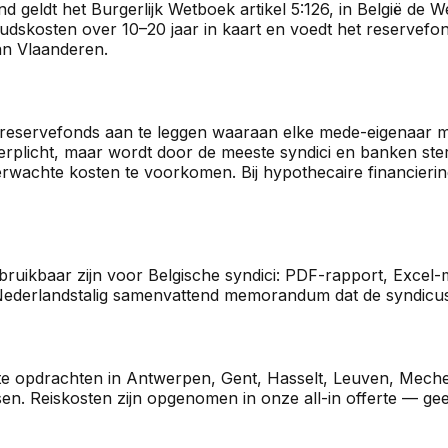
rland geldt het Burgerlijk Wetboek artikel 5:126, in België 
dskosten over 10–20 jaar in kaart en voedt het reservefo
an Vlaanderen.
en reservefonds aan te leggen waaraan elke mede-eigenaar
 verplicht, maar wordt door de meeste syndici en banken s
rwachte kosten te voorkomen. Bij hypothecaire financieri
ruikbaar zijn voor Belgische syndici: PDF-rapport, Excel-
ederlandstalig samenvattend memorandum dat de syndicus
ste opdrachten in Antwerpen, Gent, Hasselt, Leuven, Mechel
. Reiskosten zijn opgenomen in onze all-in offerte — gee