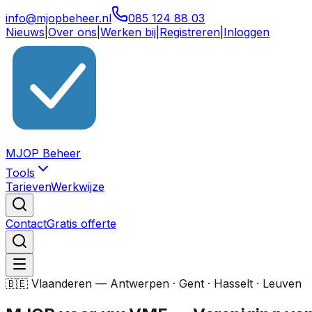
info@mjopbeheer.nl
085 124 88 03
Nieuws
|
Over ons
|
Werken bij
|
Registreren
|
Inloggen
MJOP Beheer
Tools
Tarieven
Werkwijze
Contact
Gratis offerte
🇧🇪 Vlaanderen — Antwerpen · Gent · Hasselt · Leuven