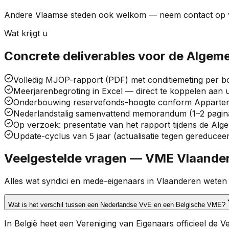
Andere Vlaamse steden ook welkom — neem contact op v
Wat krijgt u
Concrete deliverables voor de Algem
Volledig MJOP-rapport (PDF) met conditiemeting per
Meerjarenbegroting in Excel — direct te koppelen aan 
Onderbouwing reservefonds-hoogte conform Apparteme
Nederlandstalig samenvattend memorandum (1–2 pagin
Op verzoek: presentatie van het rapport tijdens de Al
Update-cyclus van 5 jaar (actualisatie tegen gereduceer
Veelgestelde vragen — VME Vlaande
Alles wat syndici en mede-eigenaars in Vlaanderen weten
Wat is het verschil tussen een Nederlandse VvE en een Belgische VME?
In België heet een Vereniging van Eigenaars officieel d